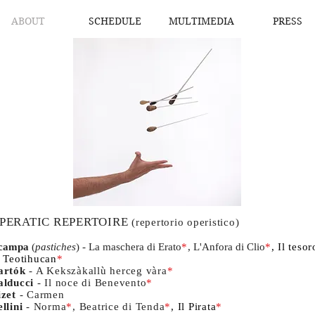
ABOUT
SCHEDULE
MULTIMEDIA
PRESS
PERATIC REPERTOIRE
(repertorio operistico)
campa
(
pastiches
) - La maschera di Erato
*
, L'Anfora di Clio
*
, Il tesor
i Teotihucan
*
artók
- A Kekszàkallù herceg vàra
*
alducci
- Il noce di Benevento
*
izet
- Carmen
llini
- Norma
*
, Beatrice di Tenda
*
, Il Pirata
*