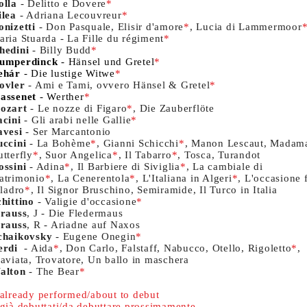
olla
- Delitto e Dovere
*
ilea
- Adriana Lecouvreur
*
onizetti
- Don Pasquale, Elisir d'amore
*
, Lucia di Lammermoor
aria Stuarda - La Fille du régiment
*
hedini
- Billy Budd
*
umperdinck
- Hänsel und Gretel
*
ehár
- Die lustige Witwe
*
ovler
- Ami e Tami, ovvero Hänsel & Gretel
*
assenet
- Werther
*
ozart
- Le nozze di Figaro
*
, Die Zauberflöte
acini
- Gli arabi nelle Gallie
*
avesi
- Ser Marcantonio
uccini
- La Bohème
*
, Gianni Schicchi
*
, Manon Lescaut, Madam
tterfly
*
, Suor Angelica
*
, Il Tabarro
*
, Tosca, Turandot
ossini
- Adina
*
, Il Barbiere di Siviglia
*
, La cambiale di
atrimonio
*
, La Cenerentola
*
, L'Italiana in Algeri
*
, L'occasione 
 ladro
*
, Il Signor Bruschino, Semiramide, Il Turco in Italia
chittino
- Valigie d'occasione
*
trauss
, J - Die Fledermaus
trauss
, R - Ariadne auf Naxos
chaikovsky
- Eugene Onegin
*
erdi
- Aida
*
, Don Carlo, Falstaff, Nabucco, Otello, Rigoletto
*
,
raviata, Trovatore, Un ballo in maschera
alton
- The Bear
*
 already performed/about to debut
 già debuttati/da debuttare prossimamente