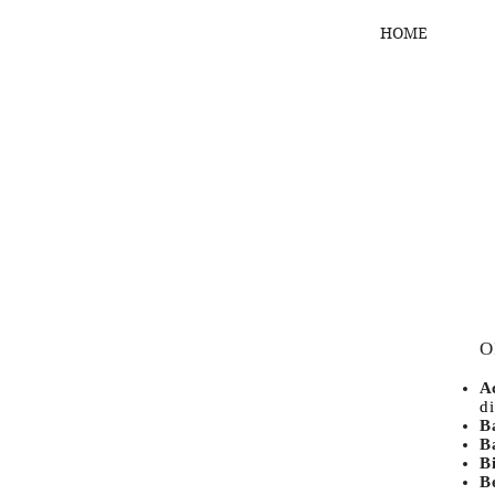
HOME
O
A
d
B
B
B
Be