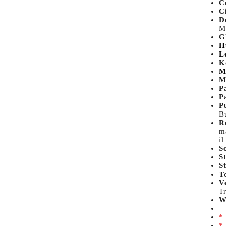
C
C
D
M
G
H
L
K
M
M
P
P
P
Bu
R
m
il
S
S
S
T
V
T
W
*
*